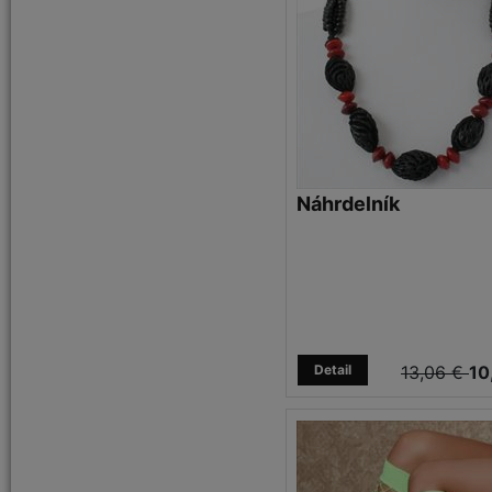
Náhrdelník
Detail
13,06 €
10