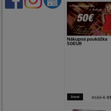
amethyst 5g
angel blue 4g
Balenie 100kusov
Balenie 
bamboo green 11ml
beige 5
bledomodrá a zlaté glitre 4g
bronze 5g
brown 4g
b
caramel 4,3g
cobalt blue 8,
Nákupná poukážka
čierna a strieborné glitre 4g
50EUR
dazzling pink – trblietavý 10m
emerald green 11ml
endless
flip flop green 4,5ml
forest 
fuschia idol 8g
ginger style 
goddess bronze 4,5g
gold f
green 1,4g
green all over 8g
happy lips - transparentný 10ml
cherry pop 5g
cherry red 
infinite pink 3,5g
into blue s
Detail
61,50 €
51
lady rose 4,3g
light red 4,3g
medzi S/M
metal night 4,