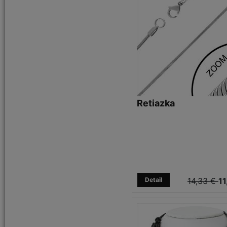
sparkling purple 8,5ml
spark
sunset coctail 4,5ml
sv.ružo
timeless brown 3,5g
tm.ruž
turquoise fever 4,5ml
turquo
universal blue 8g
viola 4g
XS
XXL
zaphire 8,5ml
Retiazka
Detail
14,33 €
11