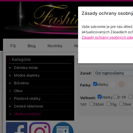
Zásady ochrany osobný
Vaše súkromie je pre nás dôlež
aktualizovaných Zásadách oc
Zásady ochrany osobných údaj
FQ
Blog
Novinky
Referencie
Kontakt
Kategórie
Všetky produkty
Dámska móda
Zoraď:
Módne doplnky
Bižutéria
Všetky
Farby:
Obuv
Všetky
0-1R
Veľkosti:
Plastové obálky
140
150ml
15g
15ml
Detské oblečenie
2R
2r.
30
34
3
Všetky produkty
40x50
41
42
43
5ml
5R
5r.
62
65x
80
80D
86
8R
9-