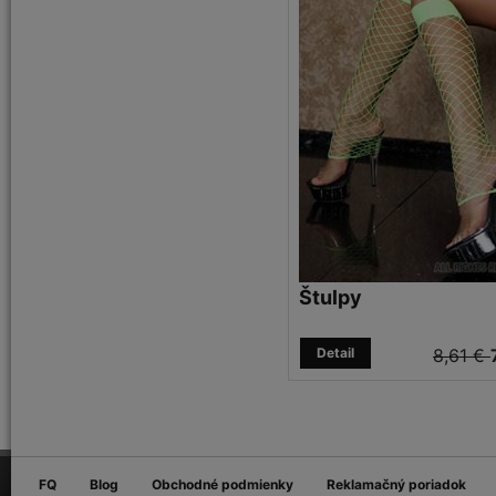
Štulpy
Detail
8,61 €
FQ
Blog
Obchodné podmienky
Reklamačný poriadok