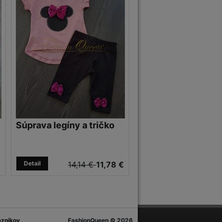
Súprava legíny a tričko
€
Detail
14,14 €
11,78 €
azníkov
FashionQueen © 2026