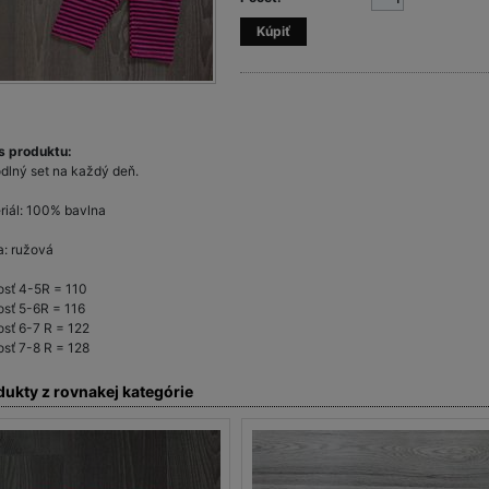
s produktu:
dlný set na každý deň.
riál: 100% bavlna
a: ružová
osť 4-5R = 110
osť 5-6R = 116
osť 6-7 R = 122
osť 7-8 R = 128
dukty z rovnakej kategórie