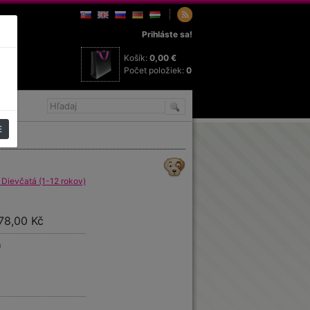
Prihláste sa!
Košík:
0,00 €
Počet položiek:
0
E
 Dievčatá (1-12 rokov)
278,00 Kč
m