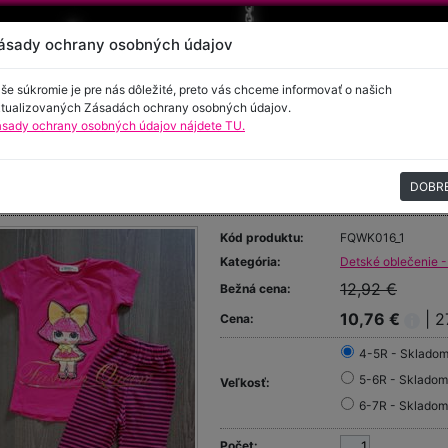
ásady ochrany osobných údajov
še súkromie je pre nás dôležité, preto vás chceme informovať o našich
tualizovaných Zásadách ochrany osobných údajov.
sady ochrany osobných údajov nájdete TU.
encie
Kontakt
DOBR
ičko a legíny
Kód produktu:
FQWK016_1
Kategória:
Detské oblečenie -
12,92 €
Bežná cena:
10,76 €
| 
Cena:
4-5R - Sklado
5-6R - Skladom
Veľkosť:
6-7R - Skladom
Počet: