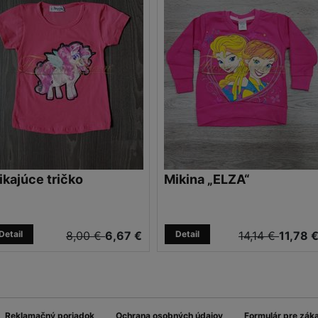
ikajúce tričko
Mikina „ELZA“
Detail
8,00 €
6,67 €
Detail
14,14 €
11,78 
Reklamačný poriadok
Ochrana osobných údajov
Formulár pre zák