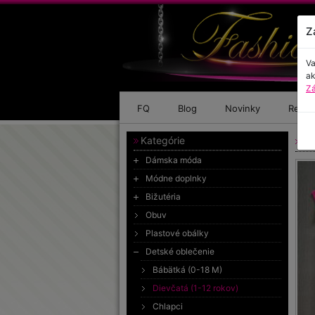
Z
Va
ak
Zá
FQ
Blog
Novinky
Refer
Kategórie
Tr
Dámska móda
Módne doplnky
Bižutéria
Obuv
Plastové obálky
Detské oblečenie
Bábätká (0-18 M)
Dievčatá (1-12 rokov)
Chlapci