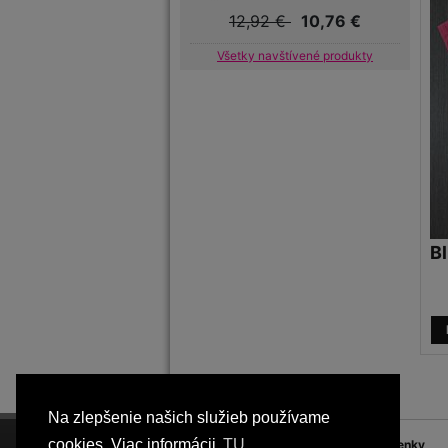
12,92 €
10,76 €
Všetky navštívené produkty
Bl
Na zlepšenie našich služieb používame
cookies. Viac informácii
TU
FQ
Blog
Obchodné podmienky