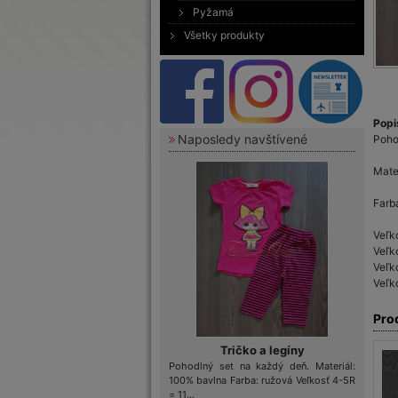
Pyžamá
Všetky produkty
Popi
Naposledy navštívené
Poho
Mate
Farb
Veľk
Veľk
Veľk
Veľk
Pro
Tričko a legíny
Pohodlný set na každý deň. Materiál:
100% bavlna Farba: ružová Veľkosť 4-5R
= 11...