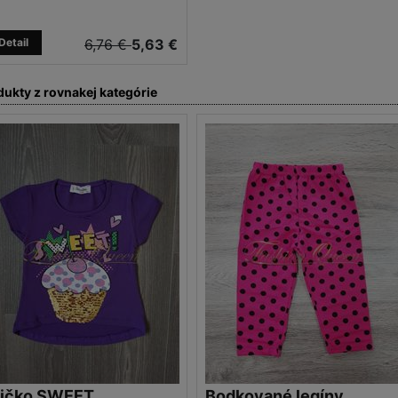
Detail
6,76 €
5,63 €
dukty z rovnakej kategórie
ričko SWEET
Bodkované legíny