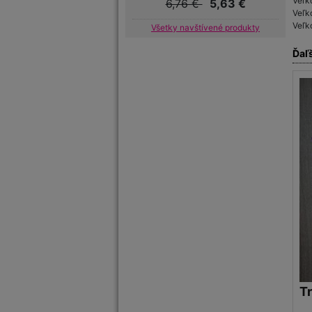
Veľk
6,76 €
5,63 €
Veľk
Veľk
Všetky navštívené produkty
Ďaľ
T