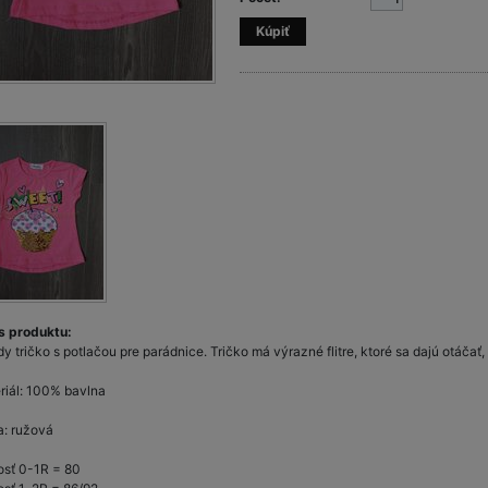
s produktu:
y tričko s potlačou pre parádnice. Tričko má výrazné flitre, ktoré sa dajú otáčať, v
riál: 100% bavlna
a: ružová
osť 0-1R = 80