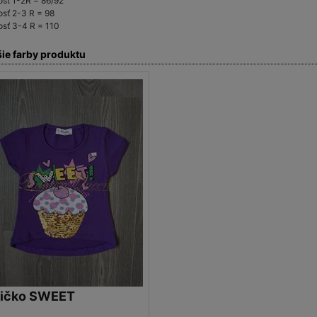
osť 1-2R = 86/92
osť 2-3 R = 98
osť 3-4 R = 110
šie farby produktu
ričko SWEET