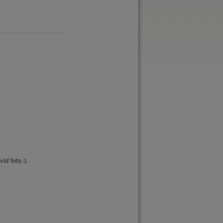
iď foto :).