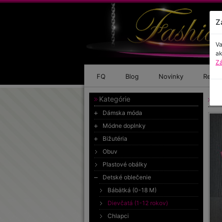
Z
Va
ak
Zá
FQ
Blog
Novinky
Refer
Kategórie
Tr
Dámska móda
Módne doplnky
Bižutéria
Obuv
Plastové obálky
Detské oblečenie
Bábätká (0-18 M)
Dievčatá (1-12 rokov)
Chlapci