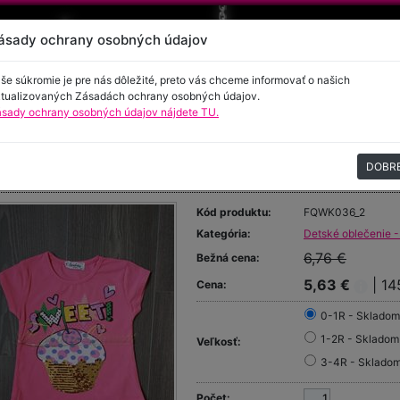
ásady ochrany osobných údajov
še súkromie je pre nás dôležité, preto vás chceme informovať o našich
tualizovaných Zásadách ochrany osobných údajov.
sady ochrany osobných údajov nájdete TU.
encie
Kontakt
DOBR
ičko SWEET
Kód produktu:
FQWK036_2
Kategória:
Detské oblečenie -
6,76 €
Bežná cena:
5,63 €
| 14
Cena:
0-1R - Skladom
1-2R - Skladom
Veľkosť:
3-4R - Sklado
Počet: