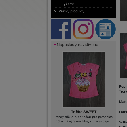
Pyžamá
Všetky produkty
Naposledy navštívené
Popi
Trend
Mate
Tričko SWEET
Farb
Trendy tričko s potlačou pre parádnice.
Tričko má výrazné flitre, ktoré sa dajú ...
Veľk