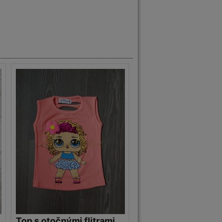
Top s otočnými flitrami