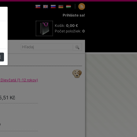
Prihláste sa!
Košík:
0,00 €
Počet položiek:
0
E
 Dievčatá (1-12 rokov)
5,51 Kč
m