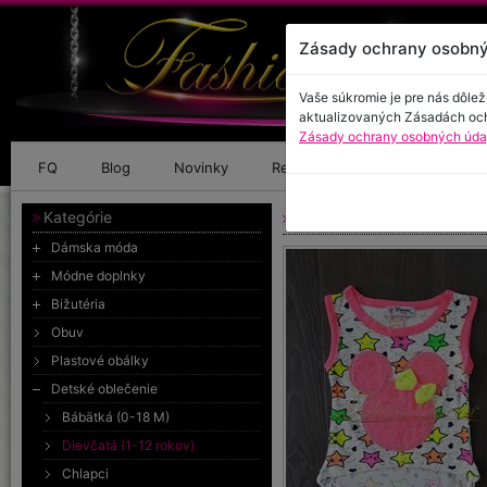
Zásady ochrany osobný
Vaše súkromie je pre nás dôlež
aktualizovaných Zásadách oc
Zásady ochrany osobných údaj
FQ
Blog
Novinky
Referencie
Kontakt
Kategórie
Top MINNIE neon
Dámska móda
Módne doplnky
Bižutéria
Obuv
Plastové obálky
Detské oblečenie
Bábätká (0-18 M)
Dievčatá (1-12 rokov)
Chlapci