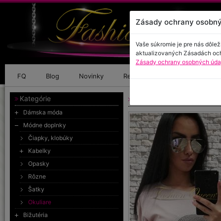
Zásady ochrany osobný
Vaše súkromie je pre nás dôlež
aktualizovaných Zásadách oc
Zásady ochrany osobných údaj
FQ
Blog
Novinky
Referencie
Kontakt
Kategórie
Strieborné pilotky
Dámska móda
Módne doplnky
Čiapky, klobúky
Kabelky
Opasky
Rôzne
Šatky
Okuliare
Bižutéria