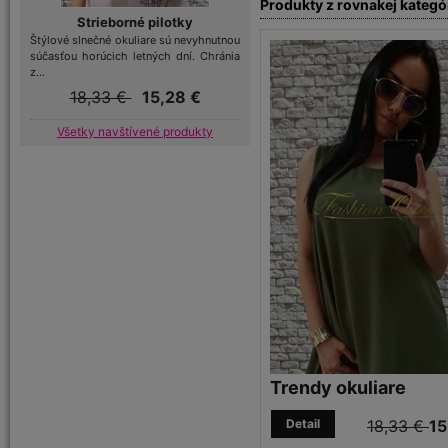
Produkty z rovnakej kategó
Strieborné pilotky
Štýlové slnečné okuliare sú nevyhnutnou
súčasťou horúcich letných dní. Chránia
z...
18,33 €
15,28 €
Všetky navštívené produkty
Trendy okuliare
Detail
18,33 €
15