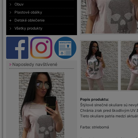
Obuv
Plastové obálky
Detské oblečenie
Všetky produkty
Naposledy navštívené
Popis produktu:
Štýlové slnečné okuliare sú nevy
Chránia zrak pred škodlivým UV 
Tieto okuliare patria medzi aktuá
Farba: strieborná