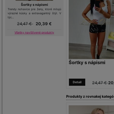
Šortky s nápismi
Trendy nohavice pre ženy, ktoré milujú
výrazné kúsky a extravagantný štýl. V
týc...
24,47 €
20,39 €
Všetky navštívené produkty
Šortky s nápismi
Detail
24,47 €
20
Produkty z rovnakej kategó