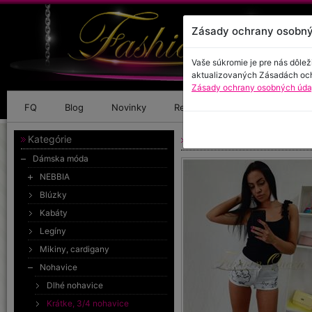
Zásady ochrany osobný
Vaše súkromie je pre nás dôlež
aktualizovaných Zásadách oc
Zásady ochrany osobných údaj
FQ
Blog
Novinky
Referencie
Kontakt
Kategórie
Šortky s nápismi
Dámska móda
NEBBIA
Blúzky
Kabáty
Legíny
Mikiny, cardigany
Nohavice
Dlhé nohavice
Krátke, 3/4 nohavice