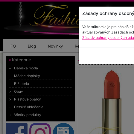
Zásady ochrany osobný
Vaše súkromie je pre nás dôlež
aktualizovaných Zásadách oc
Zásady ochrany osobných údaj
FQ
Blog
Novinky
Referencie
Kontakt
Kategórie
Rúž na pery Milano Red
Dámska móda
Módne doplnky
Bižutéria
Obuv
Plastové obálky
Detské oblečenie
Všetky produkty