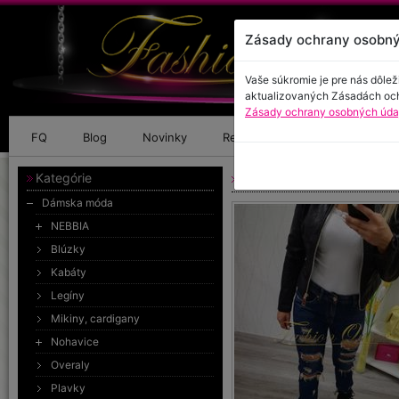
Zásady ochrany osobný
Vaše súkromie je pre nás dôlež
aktualizovaných Zásadách oc
Zásady ochrany osobných údaj
FQ
Blog
Novinky
Referencie
Kontakt
Kategórie
Roztrhané rifle tmavé
Dámska móda
NEBBIA
Blúzky
Kabáty
Legíny
Mikiny, cardigany
Nohavice
Overaly
Plavky