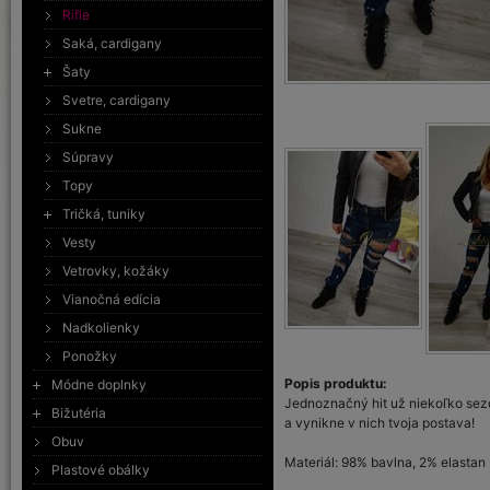
Rifle
Saká, cardigany
Šaty
Svetre, cardigany
Sukne
Súpravy
Topy
Tričká, tuniky
Vesty
Vetrovky, kožáky
Vianočná edícia
Nadkolienky
Ponožky
Popis produktu:
Módne doplnky
Jednoznačný hit už niekoľko sezó
Bižutéria
a vynikne v nich tvoja postava!
Obuv
Materiál: 98% bavlna, 2% elastan
Plastové obálky