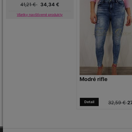
41,21 €
34,34 €
Všetky navštívené produkty
Modré rifle
Detail
32,59 €
27