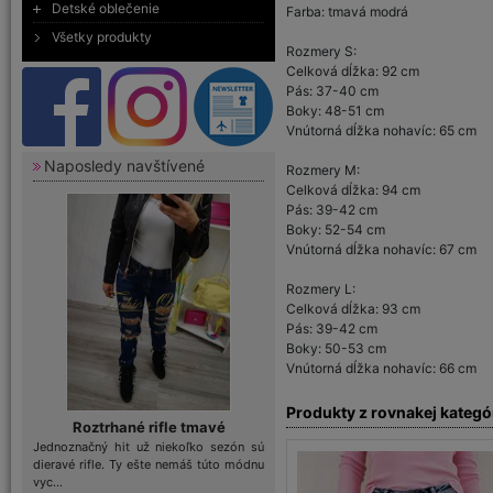
Detské oblečenie
Farba: tmavá modrá
Všetky produkty
Rozmery S:
Celková dĺžka: 92 cm
Pás: 37-40 cm
Boky: 48-51 cm
Vnútorná dĺžka nohavíc: 65 cm
Naposledy navštívené
Rozmery M:
Celková dĺžka: 94 cm
Pás: 39-42 cm
Boky: 52-54 cm
Vnútorná dĺžka nohavíc: 67 cm
Rozmery L:
Celková dĺžka: 93 cm
Pás: 39-42 cm
Boky: 50-53 cm
Vnútorná dĺžka nohavíc: 66 cm
Produkty z rovnakej kategó
Roztrhané rifle tmavé
Jednoznačný hit už niekoľko sezón sú
dieravé rifle. Ty ešte nemáš túto módnu
vyc...