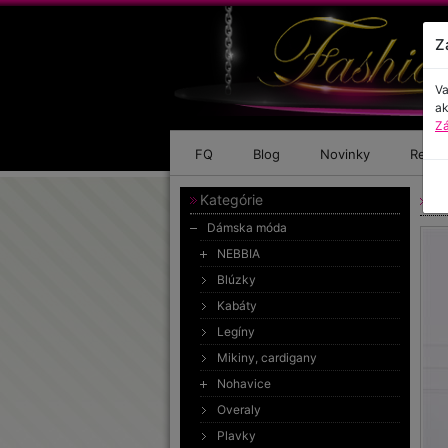
Z
Va
ak
Zá
FQ
Blog
Novinky
Refer
Kategórie
Ro
Dámska móda
NEBBIA
Blúzky
Kabáty
Legíny
Mikiny, cardigany
Nohavice
Overaly
Plavky