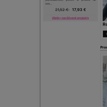
svo...
21,52 €
17,93 €
Všetky navštívené produkty
Ro
Pro