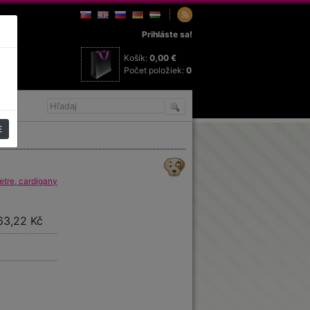
Prihláste sa!
Košík:
0,00 €
Počet položiek:
0
E
tre, cardigany
63,22 Kč