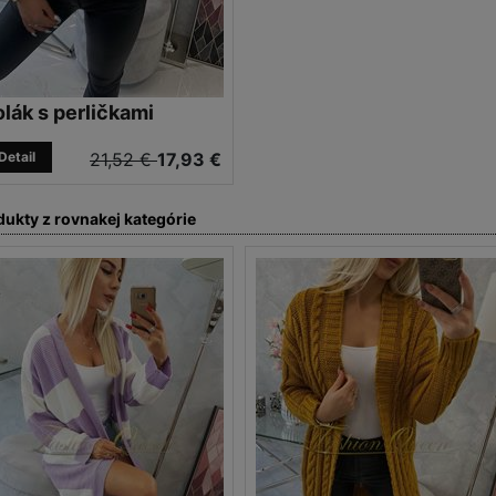
lák s perličkami
Detail
21,52 €
17,93 €
dukty z rovnakej kategórie