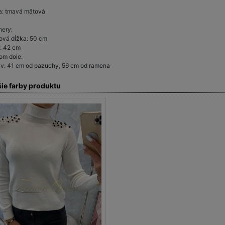
a: tmavá mätová
ery:
ová dĺžka: 50 cm
a: 42 cm
om dole:
v: 41 cm od pazuchy, 56 cm od ramena
šie farby produktu