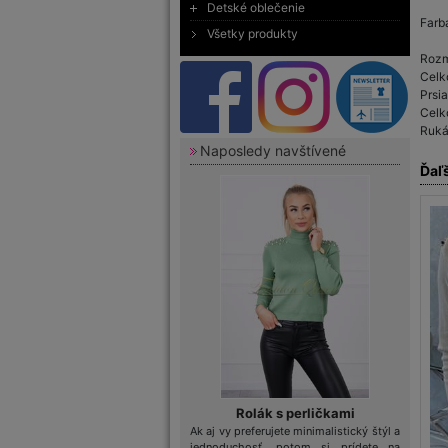
Detské oblečenie
Farb
Všetky produkty
Rozm
Celk
Prsi
Celk
Ruká
Naposledy navštívené
Ďaľ
Rolák s perličkami
Ak aj vy preferujete minimalistický štýl a
jednoduchosť, potom si prídete na