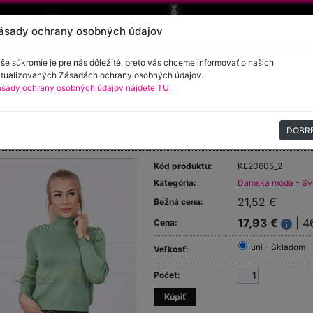
ásady ochrany osobných údajov
še súkromie je pre nás dôležité, preto vás chceme informovať o našich
tualizovaných Zásadách ochrany osobných údajov.
sady ochrany osobných údajov nájdete TU.
encie
Kontakt
DOBR
lák s perličkami
Kód produktu:
KE20605_2
Kategória:
Dámska móda - Sve
21,52 €
Bežná cena:
17,93 €
| 4
Cena:
uni - Skladom
Veľkosť:
Počet: