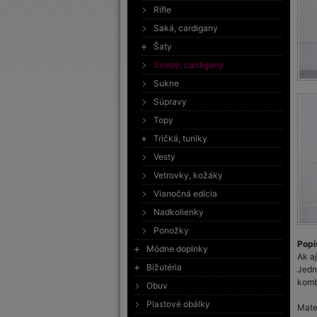
Rifle
Saká, cardigany
Šaty
Svetre, cardigany
Sukne
Súpravy
Topy
Tričká, tuniky
Vesty
Vetrovky, kožáky
Vianočná edícia
Nadkolienky
Ponožky
Popi
Módne doplnky
Ak aj
Bižutéria
Jedn
komb
Obuv
Plastové obálky
Mate