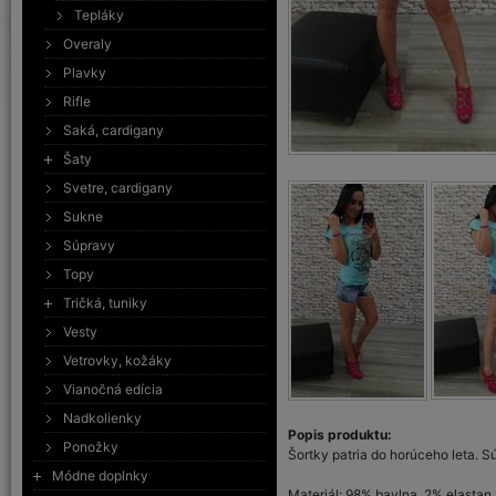
Tepláky
Overaly
Plavky
Rifle
Saká, cardigany
Šaty
Svetre, cardigany
Sukne
Súpravy
Topy
Tričká, tuniky
Vesty
Vetrovky, kožáky
Vianočná edícia
Nadkolienky
Popis produktu:
Ponožky
Šortky patria do horúceho leta. 
Módne doplnky
Materiál: 98% bavlna, 2% elastan