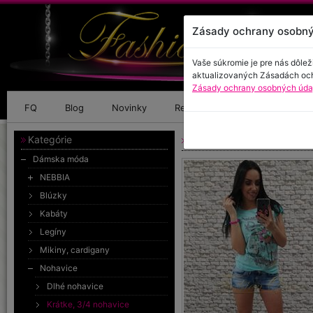
Zásady ochrany osobný
Vaše súkromie je pre nás dôlež
aktualizovaných Zásadách oc
Zásady ochrany osobných údaj
FQ
Blog
Novinky
Referencie
Kontakt
Kategórie
Rifľové šortky
Dámska móda
NEBBIA
Blúzky
Kabáty
Legíny
Mikiny, cardigany
Nohavice
Dlhé nohavice
Krátke, 3/4 nohavice