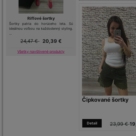
Rifľové šortky
Šortky patria do horúceho leta. Sú
ideálnou voľbou na každodenný styling.
...
24,47 €
20,39 €
Všetky navštívené produkty
Čipkované šortky
Detail
23,99 €
19