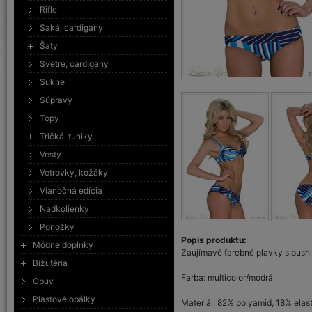
Rifle
Saká, cardigany
Šaty
Svetre, cardigany
Sukne
Súpravy
Topy
Tričká, tuniky
Vesty
Vetrovky, kožáky
Vianočná edícia
Nadkolienky
Ponožky
Popis produktu:
Módne doplnky
Zaujímavé farebné plavky s push-
Bižutéria
Farba: multicolor/modrá
Obuv
Plastové obálky
Materiál: 82% polyamid, 18% elas