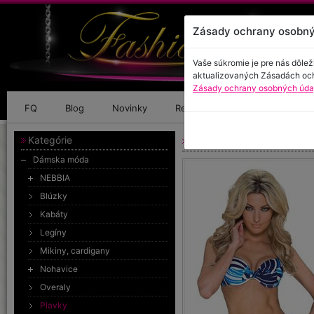
Zásady ochrany osobný
Vaše súkromie je pre nás dôlež
aktualizovaných Zásadách oc
Zásady ochrany osobných údaj
FQ
Blog
Novinky
Referencie
Kontakt
Kategórie
Push-up plavky
Dámska móda
NEBBIA
Blúzky
Kabáty
Legíny
Mikiny, cardigany
Nohavice
Overaly
Plavky