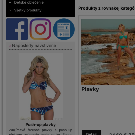
Detské oblečenie
Produkty z rovnakej kategó
Všetky produkty
Naposledy navštívené
Plavky
Push-up plavky
Zaujímavé farebné plavky s push-up
Detail
efektom zvýraznia tvoje krivky. Farba: