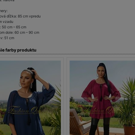
ery:
ová dĺžka: 85 cm vpredu
m vzadu
a: 50 cm – 65 cm
om dole: 60 cm – 90 cm
v: 51 cm
šie farby produktu