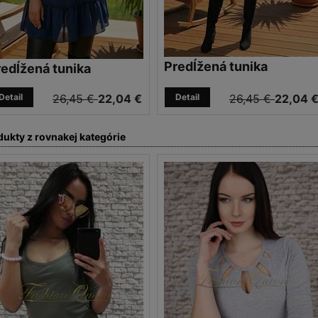
Predĺžená tunika
redĺžená tunika
Detail
26,45 €
22,04 €
Detail
26,45 €
22,04 
dukty z rovnakej kategórie