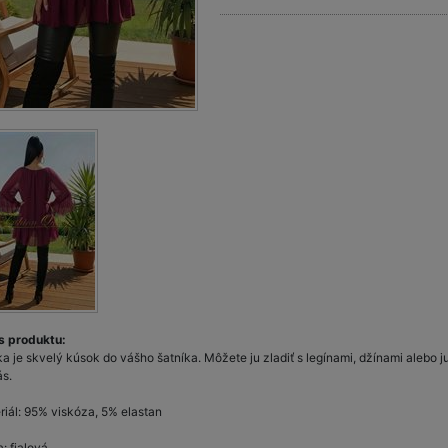
s produktu:
a je skvelý kúsok do vášho šatníka. Môžete ju zladiť s legínami, džínami alebo j
ás.
riál: 95% viskóza, 5% elastan
: fialová