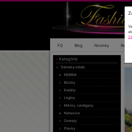
Z
Va
ak
Zá
FQ
Blog
Novinky
Refer
Kategórie
Pr
Dámska móda
NEBBIA
Blúzky
Kabáty
Legíny
Mikiny, cardigany
Nohavice
Overaly
Plavky