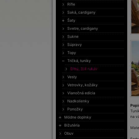
Rifle
Saká, cardigany
Šaty
Svetre, cardigany
Sukne
Súpravy
Topy
Tričká, tuniky
Dlhý, 3/4 rukáv
Vesty
Vetrovky, kožáky
Vianočná edícia
Nadkolienky
Popi
Ponožky
Tunik
na v
Módne doplnky
Bižutéria
Mate
Obuv
Farba