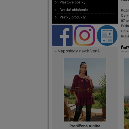
Plastové obálky
Detské oblečenie
Rozm
Celk
Všetky produkty
97 c
Prsi
Celk
Ruká
Ďaľ
Naposledy navštívené
Predĺžená tunika