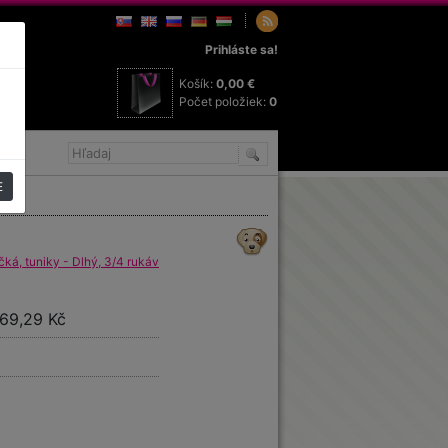
Prihláste sa!
Košík:
0,00 €
Počet položiek:
0
E
ká, tuniky - Dlhý, 3/4 rukáv
569,29 Kč