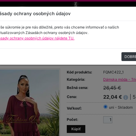
ásady ochrany osobných údajov
še súkromie je pre nás dôležité, preto vás chceme informovať o našich
tualizovaných Zásadách ochrany osobných údajov.
sady ochrany osobných údajov nájdete TU.
encie
Kontakt
DOBR
edĺžená tunika
Kód produktu:
FQMC422_1
Kategória:
Dámska móda - Trič
26,45 €
Bežná cena:
22,04 €
| 
Cena:
uni - Skladom
Veľkosť:
Počet: