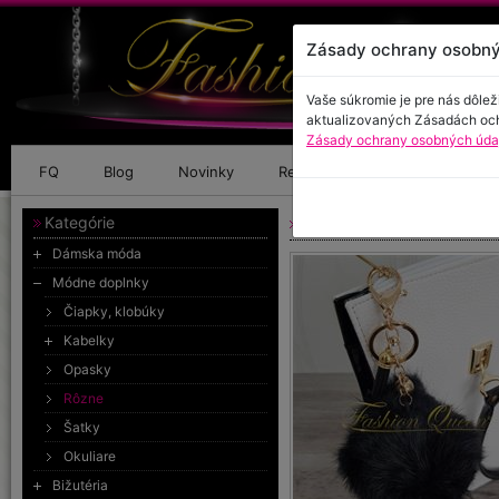
Zásady ochrany osobný
Vaše súkromie je pre nás dôlež
aktualizovaných Zásadách oc
Zásady ochrany osobných údaj
FQ
Blog
Novinky
Referencie
Kontakt
Kategórie
Pom pom gulička
Dámska móda
Módne doplnky
Čiapky, klobúky
Kabelky
Opasky
Rôzne
Šatky
Okuliare
Bižutéria