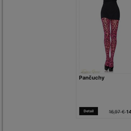
Pančuchy
Detail
16,97 €
14