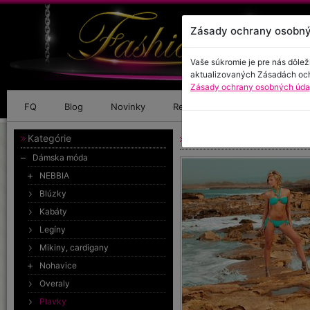
Zásady ochrany osobný
Vaše súkromie je pre nás dôlež
aktualizovaných Zásadách oc
Zásady ochrany osobných údaj
FQ
Blog
Novinky
Referencie
Kontakt
Kategórie
Plavky
Dámska móda
NEBBIA
Blúzky
Kabáty
Legíny
Mikiny, cardigany
Nohavice
Overaly
Plavky