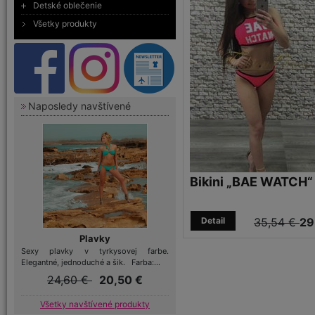
Detské oblečenie
Všetky produkty
Naposledy navštívené
Bikini „BAE WATCH“
Detail
35,54 €
29
Plavky
Sexy plavky v tyrkysovej farbe.
Elegantné, jednoduché a šik. Farba:...
24,60 €
20,50 €
Všetky navštívené produkty