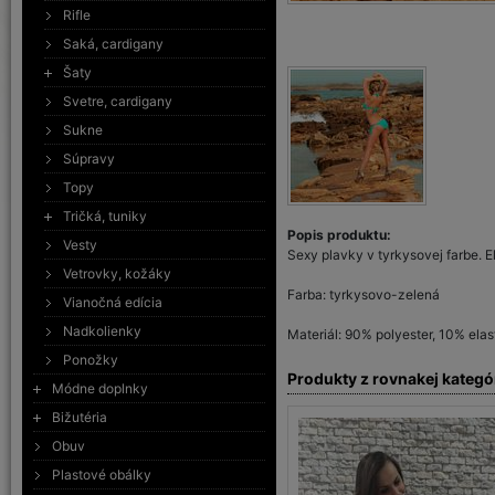
Rifle
Saká, cardigany
Šaty
Svetre, cardigany
Sukne
Súpravy
Topy
Tričká, tuniky
Popis produktu:
Vesty
Sexy plavky v tyrkysovej farbe. E
Vetrovky, kožáky
Farba: tyrkysovo-zelená
Vianočná edícia
Nadkolienky
Materiál: 90% polyester, 10% elas
Ponožky
Produkty z rovnakej kategó
Módne doplnky
Bižutéria
Obuv
Plastové obálky