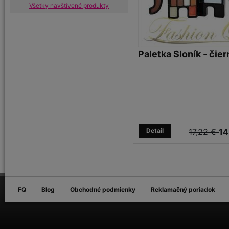
Všetky navštívené produkty
Paletka Sloník - čie
Detail
17,22 €
14
FQ
Blog
Obchodné podmienky
Reklamačný poriadok