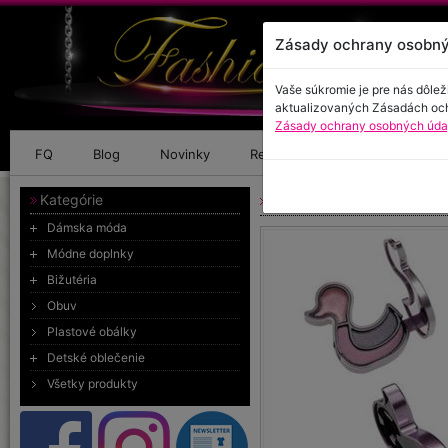
Zásady ochrany osobný
Vaše súkromie je pre nás dôlež
aktualizovaných Zásadách oc
Zásady ochrany osobných údaj
FQ
Blog
Novinky
Referencie
Kontakt
Kategórie
Paletka Kačička - ružov
Dámska móda
Módne doplnky
Bižutéria
Obuv
Plastové obálky
Detské oblečenie
Všetky produkty