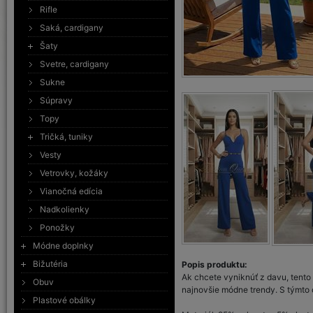
Rifle
Saká, cardigany
Šaty
Svetre, cardigany
Sukne
Súpravy
Topy
Tričká, tuniky
Vesty
Vetrovky, kožáky
Vianočná edícia
Nadkolienky
Ponožky
Módne doplnky
Bižutéria
Popis produktu:
Ak chcete vyniknúť z davu, tent
Obuv
najnovšie módne trendy. S týmto o
Plastové obálky