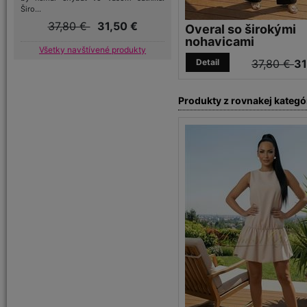
Širo...
37,80 €
31,50 €
Overal so širokými
nohavicami
Všetky navštívené produkty
Detail
37,80 €
31
Produkty z rovnakej kategó