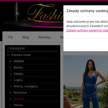
Zásady ochrany osobný
Vaše súkromie je pre nás dôlež
aktualizovaných Zásadách oc
Zásady ochrany osobných údaj
FQ
Blog
Novinky
Referencie
Kontakt
Kategórie
Overal so širokými noha
Dámska móda
NEBBIA
Blúzky
Kabáty
Legíny
Mikiny, cardigany
Nohavice
Overaly
Plavky