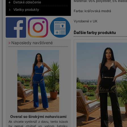
Materiál: 95% polyester, 5% elast
Detské oblečenie
Všetky produkty
Farba: kráľovská modrá
Vyrobené v UK
Ďaľšie farby produktu
Naposledy navštívené
Overal so širokými nohavicami
Ak chcete vyniknúť z davu, tento kúsok
by nemal chýbať vo vašom šatníku.