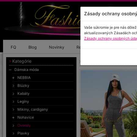
Zásady ochrany osobný
Vaše súkromie je pre nás dôlež
aktualizovaných Zásadách oc
Zásady ochrany osobných údaj
FQ
Blog
Novinky
Referencie
Kontakt
Kategórie
Overal na cvičenie
Dámska móda
NEBBIA
Blúzky
Kabáty
Legíny
Mikiny, cardigany
Nohavice
Overaly
Plavky