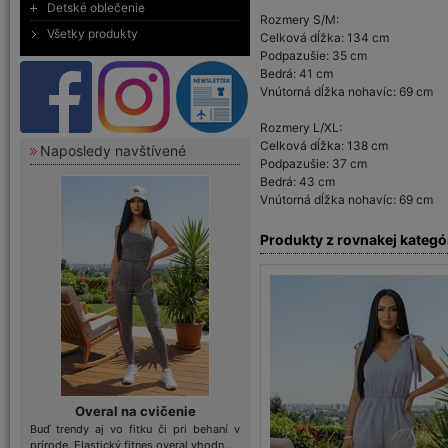
Detské oblečenie
Rozmery S/M:
Všetky produkty
Celková dĺžka: 134 cm
Podpazušie: 35 cm
Bedrá: 41 cm
Vnútorná dĺžka nohavíc: 69 cm
Rozmery L/XL:
Celková dĺžka: 138 cm
Naposledy navštívené
Podpazušie: 37 cm
Bedrá: 43 cm
Vnútorná dĺžka nohavíc: 69 cm
Produkty z rovnakej kategó
Overal na cvičenie
Buď trendy aj vo fitku či pri behaní v
prírode. Elastický fitnes overal vhodn...