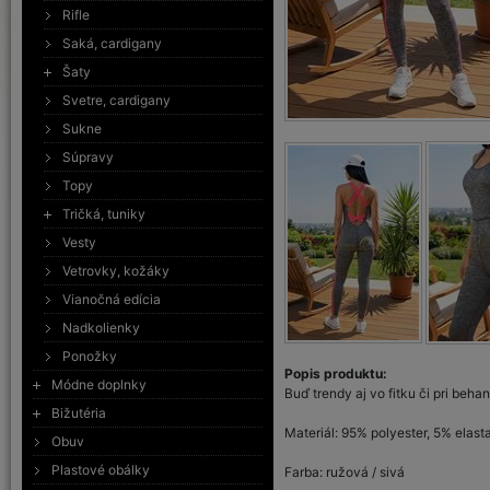
Rifle
Saká, cardigany
Šaty
Svetre, cardigany
Sukne
Súpravy
Topy
Tričká, tuniky
Vesty
Vetrovky, kožáky
Vianočná edícia
Nadkolienky
Ponožky
Popis produktu:
Módne doplnky
Buď trendy aj vo fitku či pri beha
Bižutéria
Materiál: 95% polyester, 5% elast
Obuv
Plastové obálky
Farba: ružová / sivá