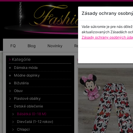
Zásady ochrany osobný
Vaše súkromie je pre nás dôlež
aktualizovaných Zásadách oc
Zásady ochrany osobných údaj
FQ
Blog
Novinky
Referencie
Kontakt
Kategórie
Nohavice minnie
Dámska móda
Módne doplnky
Bižutéria
Obuv
Plastové obálky
Detské oblečenie
Bábätká (0-18 M)
Dievčatá (1-12 rokov)
Chlapci