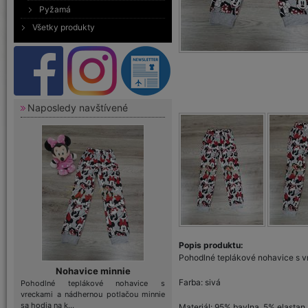
Pyžamá
Všetky produkty
Naposledy navštívené
Popis produktu:
Pohodlné teplákové nohavice s v
Nohavice minnie
Farba: sivá
Pohodlné teplákové nohavice s
vreckami a nádhernou potlačou minnie
sa hodia na k...
Materiál: 95% bavlna, 5% elastan