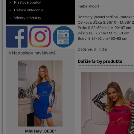
Plastové obálky
Farba: modrá
Detské oblečenie
Rozmery (model sedí na konfekčn
Všetky produkty
Celková dĺžka S/36/10 - M/38/12
Prsia: S 82-89 cm / M 90-97 cm
Pás: S 60-73 cm / M 73-81 cm
Boky: S 87-92 cm / 93-98 cm
Dodanie: 3- 7 dní
Naposledy navštívené
Ďaľšie farby produktu
Minišaty „BEBE“