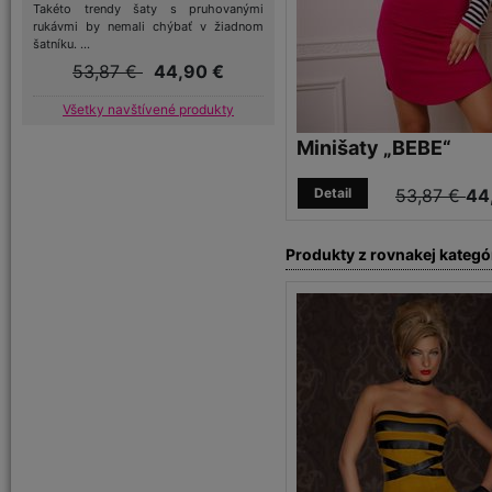
Takéto trendy šaty s pruhovanými
rukávmi by nemali chýbať v žiadnom
šatníku. ...
53,87 €
44,90 €
Všetky navštívené produkty
Minišaty „BEBE“
Detail
53,87 €
44
Produkty z rovnakej kategó