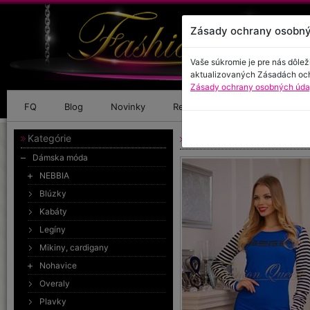
Zásady ochrany osobný
Vaše súkromie je pre nás dôlež
aktualizovaných Zásadách oc
Zásady ochrany osobných údaj
FQ
Blog
Novinky
Referencie
Kontakt
Kategórie
Minišaty „BEBE“
Dámska móda
NEBBIA
Blúzky
Kabáty
Legíny
Mikiny, cardigany
Nohavice
Overaly
Plavky