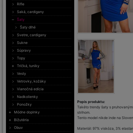
Rifle
Saká, cardigany
Šaty
Šaty dlhé
Svetre, cardigany
Sukne
Súpravy
Topy
Tričká, tuniky
Vesty
Vetrovky, kožáky
Vianočná edícia
Nadkolienky
Popis produktu:
Ponožky
Takéto trendy šaty s pruhovanými
Módne doplnky
strihom.
Tento model nikde inde na Sloven
Bižutéria
Obuv
Materiál: 97% viskóza, 3% elasta