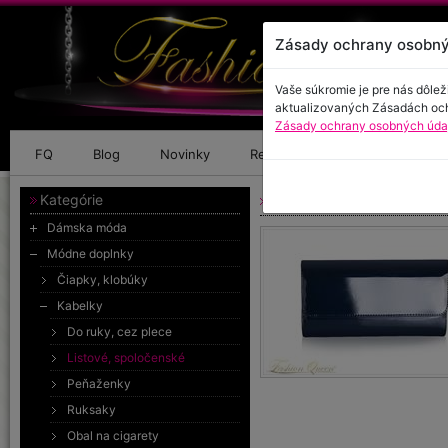
Zásady ochrany osobný
Vaše súkromie je pre nás dôlež
aktualizovaných Zásadách oc
Zásady ochrany osobných údaj
FQ
Blog
Novinky
Referencie
Kontakt
Kategórie
Listová kabelka lesklá
Dámska móda
Módne doplnky
Čiapky, klobúky
Kabelky
Do ruky, cez plece
Listové, spoločenské
Peňaženky
Ruksaky
Obal na cigarety