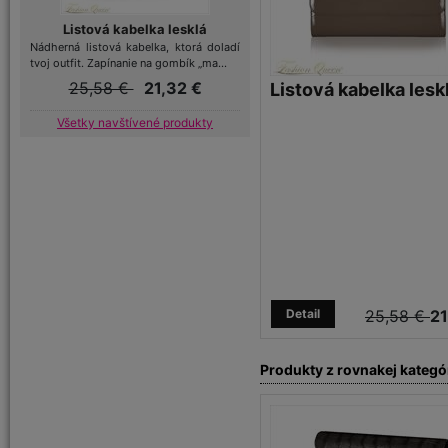
Listová kabelka lesklá
Nádherná listová kabelka, ktorá doladí
tvoj outfit. Zapínanie na gombík „ma...
25,58 €
21,32 €
Listová kabelka lesk
Všetky navštívené produkty
Detail
25,58 €
21
Produkty z rovnakej kategó