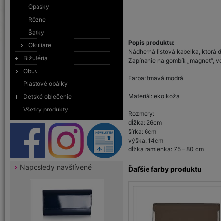
Opasky
Rôzne
Šatky
Popis produktu:
Okuliare
Nádherná listová kabelka, ktorá do
Bižutéria
Zapínanie na gombík „magnet“, vo
Obuv
Farba: tmavá modrá
Plastové obálky
Materiál: eko koža
Detské oblečenie
Všetky produkty
Rozmery:
dĺžka: 26cm
šírka: 6cm
výška: 14cm
dĺžka ramienka: 75 – 80 cm
Naposledy navštívené
Ďaľšie farby produktu