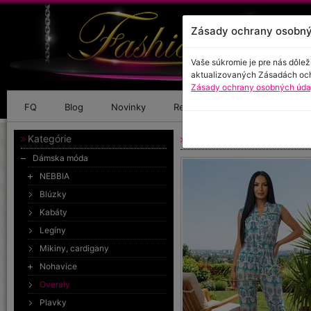
Zásady ochrany osobný
Vaše súkromie je pre nás dôlež
aktualizovaných Zásadách oc
Zásady ochrany osobných údaj
FQ
Blog
Novinky
Referencie
Kontakt
Kategórie
Letný overal
Dámska móda
NEBBIA
Blúzky
Kabáty
Legíny
Mikiny, cardigany
Nohavice
Overaly
Plavky