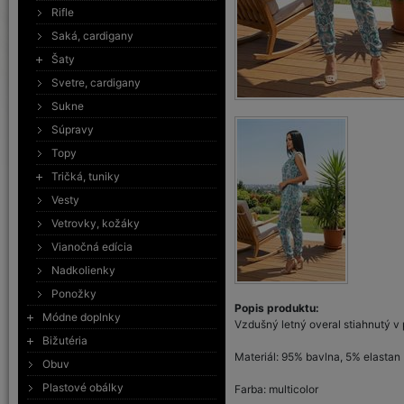
Rifle
Saká, cardigany
Šaty
Svetre, cardigany
Sukne
Súpravy
Topy
Tričká, tuniky
Vesty
Vetrovky, kožáky
Vianočná edícia
Nadkolienky
Ponožky
Popis produktu:
Módne doplnky
Vzdušný letný overal stiahnutý v
Bižutéria
Materiál: 95% bavlna, 5% elastan
Obuv
Plastové obálky
Farba: multicolor