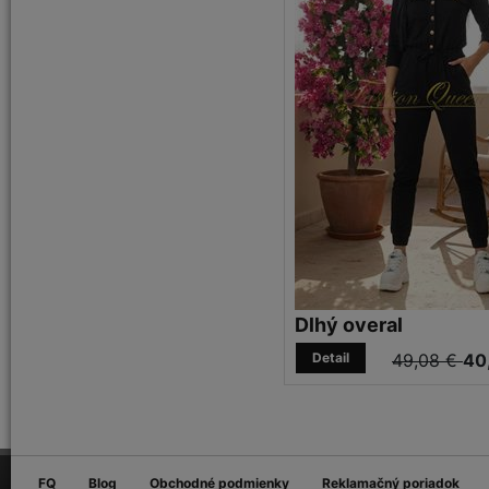
Dlhý overal
Detail
49,08 €
40
FQ
Blog
Obchodné podmienky
Reklamačný poriadok