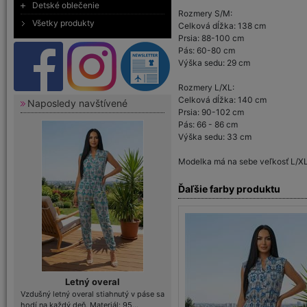
Detské oblečenie
Rozmery S/M:
Všetky produkty
Celková dĺžka: 138 cm
Prsia: 88-100 cm
Pás: 60-80 cm
Výška sedu: 29 cm
Rozmery L/XL:
Celková dĺžka: 140 cm
Naposledy navštívené
Prsia: 90-102 cm
Pás: 66 - 86 cm
Výška sedu: 33 cm
Modelka má na sebe veľkosť L/XL
Ďaľšie farby produktu
Letný overal
Vzdušný letný overal stiahnutý v páse sa
hodí na každý deň. Materiál: 95...