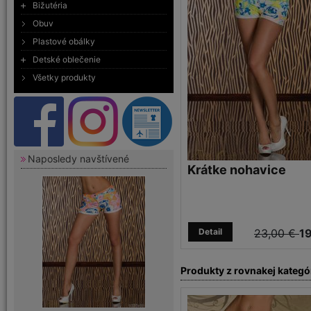
Bižutéria
Obuv
Plastové obálky
Detské oblečenie
Všetky produkty
Naposledy navštívené
Krátke nohavice
Detail
23,00 €
19
Produkty z rovnakej kategó