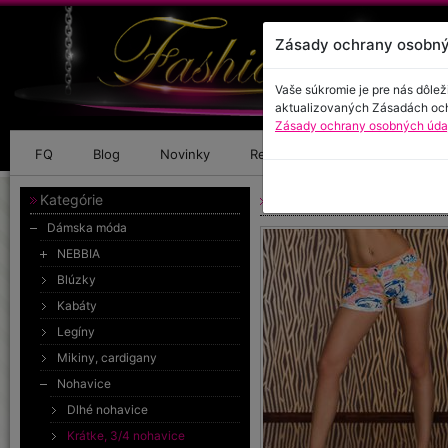
Zásady ochrany osobný
Vaše súkromie je pre nás dôlež
aktualizovaných Zásadách oc
Zásady ochrany osobných údaj
FQ
Blog
Novinky
Referencie
Kontakt
Kategórie
Krátke nohavice
Dámska móda
NEBBIA
Blúzky
Kabáty
Legíny
Mikiny, cardigany
Nohavice
Dlhé nohavice
Krátke, 3/4 nohavice