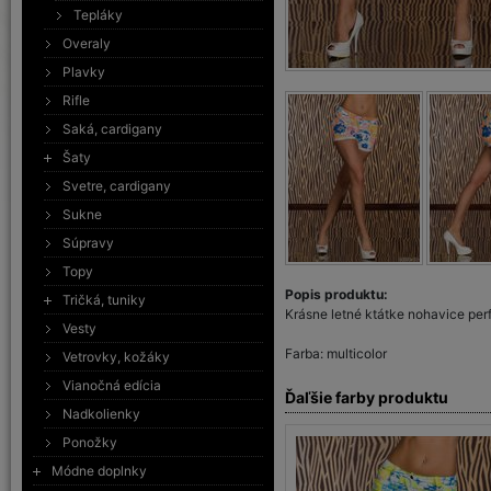
Tepláky
Overaly
Plavky
Rifle
Saká, cardigany
Šaty
Svetre, cardigany
Sukne
Súpravy
Topy
Popis produktu:
Tričká, tuniky
Krásne letné ktátke nohavice pe
Vesty
Farba: multicolor
Vetrovky, kožáky
Vianočná edícia
Ďaľšie farby produktu
Nadkolienky
Ponožky
Módne doplnky