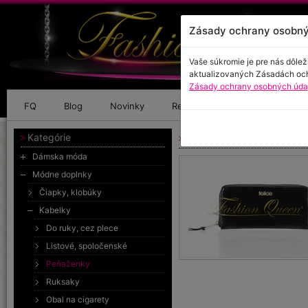
Zásady ochrany osobný
Vaše súkromie je pre nás dôlež
aktualizovaných Zásadách oc
Zásady ochrany osobných údaj
FQ
Blog
Novinky
Referencie
Kontakt
Kategórie
Kožená peňaženka leskl
Dámska móda
Módne doplnky
Čiapky, klobúky
Kabelky
Do ruky, cez plece
Listové, spoločenské
Peňaženky
Ruksaky
Obal na cigarety