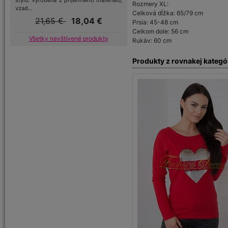
štýlu. Vyrobená z príjemného materiálu,
Rozmery XL:
vzad...
Celková dĺžka: 65/79 cm
21,65 €
18,04 €
Prsia: 45-48 cm
Celkom dole: 56 cm
Všetky navštívené produkty
Rukáv: 60 cm
Produkty z rovnakej kategó