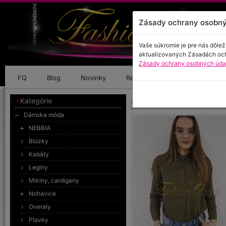
Zásady ochrany osobný
Vaše súkromie je pre nás dôlež
aktualizovaných Zásadách oc
Zásady ochrany osobných údaj
FQ
Blog
Novinky
Referencie
Kontakt
Kategórie
Kaki košeľa
Dámska móda
NEBBIA
Blúzky
Kabáty
Legíny
Mikiny, cardigany
Nohavice
Overaly
Plavky