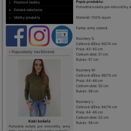
Popis produktu:
Plastové obálky
Pohodlná košeľa pre milovníčky a
Detské oblečenie
Všetky produkty
Materiál: 100% rayon
Farba: army zelená
Rozmery S:
Celková dĺžka: 65/74 cm
Prsia: 43-45 cm
Naposledy navštívené
Celkom dole: 51 cm
Rukáv: 57 cm
Rozmery M:
Celková dĺžka: 66/75 cm
Prsia: 44-46 cm
Celkom dole: 52 cm
Rukáv: 58 cm
Rozmery L:
Celková dĺžka: 64/74 cm
Prsia: 44-46 cm
Celkom dole: 53 cm
Kaki košeľa
Rukáv: 58 cm
Pohodlná košeľa pre milovníčky army