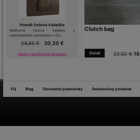
Hnedá listová kabelka
Clutch bag
Nádherná listová kabelka s
odnímateľným ramienkom v čie...
24,35 €
20,30 €
Detail
22,02 €
18
Všetky navštívené produkty
FQ
Blog
Obchodné podmienky
Reklamačný poriadok