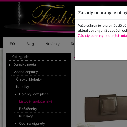
Zásady ochrany osobný
Vaše súkromie je pre nás dôlež
aktualizovaných Zásadách oc
Zásady ochrany osobných údaj
FQ
Blog
Novinky
Referencie
Kontakt
Kategórie
Hnedá listová kabelka
Dámska móda
Módne doplnky
Čiapky, klobúky
Kabelky
Do ruky, cez plece
Listové, spoločenské
Peňaženky
Ruksaky
Obal na cigarety