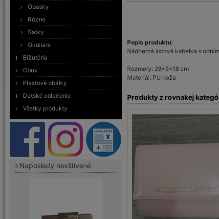
Opasky
Rôzne
Šatky
Popis produktu:
Okuliare
Nádherná listová kabelka s odní
Bižutéria
Rozmery: 29x5x18 cm
Obuv
Materiál: PU koža
Plastové obálky
Detské oblečenie
Produkty z rovnakej kategó
Všetky produkty
Naposledy navštívené