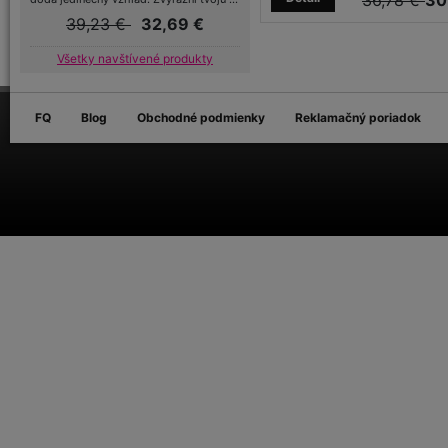
36,78 €
30
39,23 €
32,69 €
Všetky navštívené produkty
FQ
Blog
Obchodné podmienky
Reklamačný poriadok