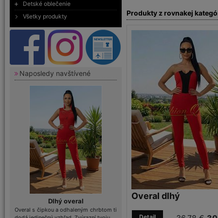
Detské oblečenie
Produkty z rovnakej kategó
Všetky produkty
Naposledy navštívené
Overal dlhý
Dlhý overal
Overal s čipkou a odhaleným chrbtom ti
Detail
dodá jedinečný vzhľad. Zvýrazní tvoju ...