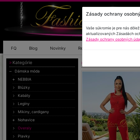
Zásady ochrany osobný
Vaše súkromie je pre nás dôlež
aktualizovaných Zásadách oc
Zásady ochrany osobných údaj
FQ
Blog
Novinky
Referencie
Kontakt
Kategórie
Dlhý overal
Dámska móda
NEBBIA
Blúzky
Kabáty
Legíny
Mikiny, cardigany
Nohavice
Overaly
Plavky