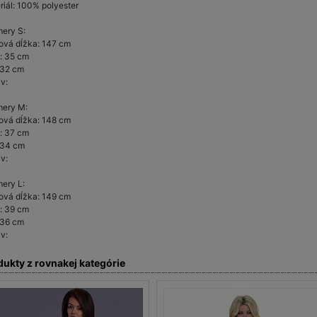
riál: 100% polyester
ery S:
ová dĺžka: 147 cm
a: 35 cm
 32 cm
v:
ery M:
ová dĺžka: 148 cm
a: 37 cm
 34 cm
v:
ery L:
ová dĺžka: 149 cm
a: 39 cm
 36 cm
v:
dukty z rovnakej kategórie