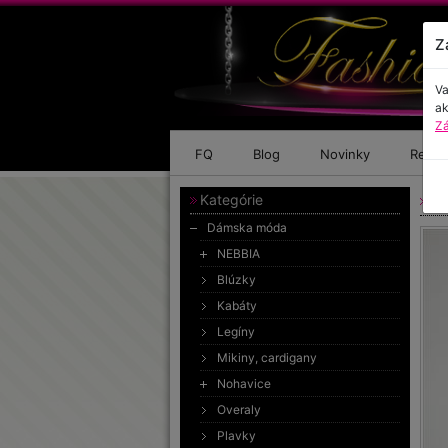
Z
Va
ak
Zá
FQ
Blog
Novinky
Refer
Kategórie
Dl
Dámska móda
NEBBIA
Blúzky
Kabáty
Legíny
Mikiny, cardigany
Nohavice
Overaly
Plavky