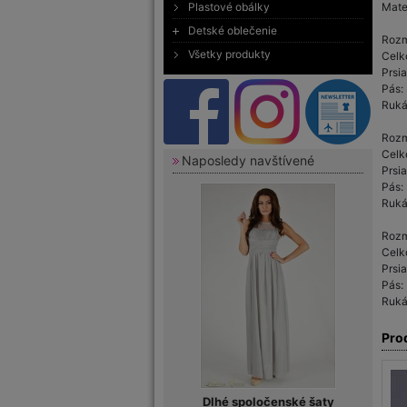
Plastové obálky
Mate
Detské oblečenie
Rozm
Všetky produkty
Celk
Prsi
Pás:
Ruká
Rozm
Celk
Naposledy navštívené
Prsi
Pás:
Ruká
Rozm
Celk
Prsi
Pás:
Ruká
Pro
Dlhé spoločenské šaty