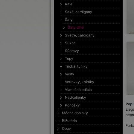
Rifle
Saká, cardigany
Šaty
Šaty dlhé
Svetre, cardigany
Sukne
Súpravy
Topy
Tričká, tuniky
Vesty
Vetrovky, kožáky
Vianočná edícia
Nadkolienky
Popi
Ponožky
Eleg
Módne doplnky
nepr
Bižutéria
Farba
Obuv