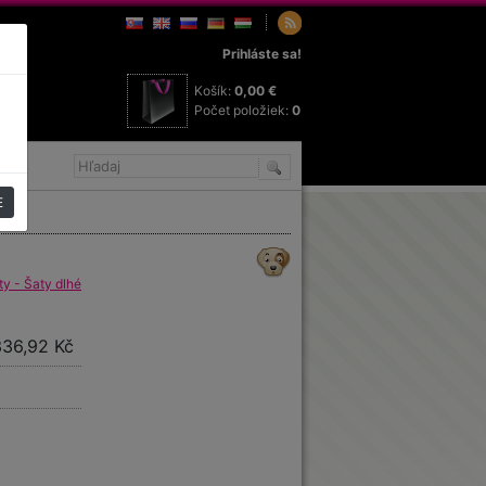
Prihláste sa!
Košík:
0,00 €
Počet položiek:
0
E
y - Šaty dlhé
336,92 Kč