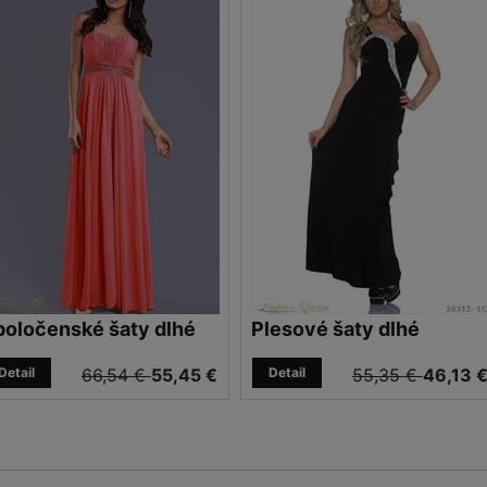
poločenské šaty dlhé
Plesové šaty dlhé
Detail
66,54 €
55,45 €
Detail
55,35 €
46,13 