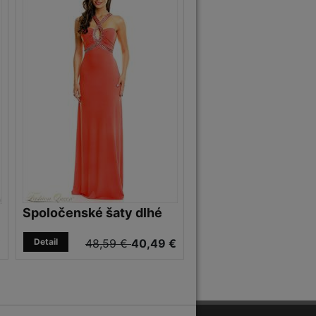
Spoločenské šaty dlhé
€
Detail
48,59 €
40,49 €