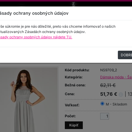
ásady ochrany osobných údajov
še súkromie je pre nás dôležité, preto vás chceme informovať o našich
tualizovaných Zásadách ochrany osobných údajov.
sady ochrany osobných údajov nájdete TU.
encie
Kontakt
DOBR
hé spoločenské šaty
Kód produktu:
NS9709_2
Kategória:
Dámska móda - Šat
62,11 €
Bežná cena:
51,76 €
| 1
Cena:
M - Skladom
Veľkosť:
Počet: