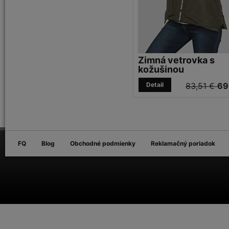
Zimná vetrovka s
kožušinou
Detail
83,51 €
69
FQ
Blog
Obchodné podmienky
Reklamačný poriadok