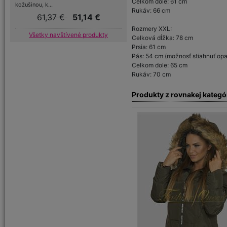
Celkom dole: 61 cm
kožušinou, k...
Rukáv: 66 cm
61,37 €
51,14 €
Rozmery XXL:
Všetky navštívené produkty
Celková dĺžka: 78 cm
Prsia: 61 cm
Pás: 54 cm (možnosť stiahnuť op
Celkom dole: 65 cm
Rukáv: 70 cm
Produkty z rovnakej kategó