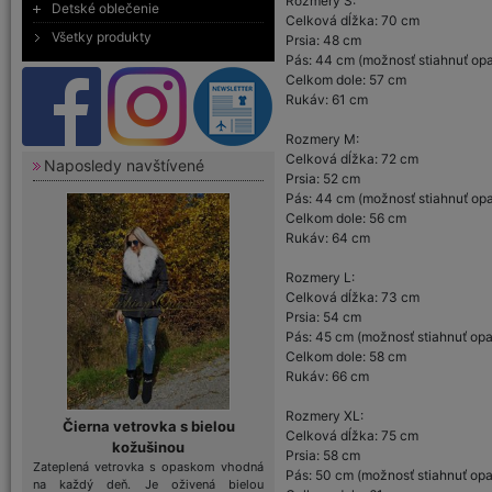
Rozmery S:
Detské oblečenie
Celková dĺžka: 70 cm
Všetky produkty
Prsia: 48 cm
Pás: 44 cm (možnosť stiahnuť op
Celkom dole: 57 cm
Rukáv: 61 cm
Rozmery M:
Celková dĺžka: 72 cm
Naposledy navštívené
Prsia: 52 cm
Pás: 44 cm (možnosť stiahnuť op
Celkom dole: 56 cm
Rukáv: 64 cm
Rozmery L:
Celková dĺžka: 73 cm
Prsia: 54 cm
Pás: 45 cm (možnosť stiahnuť op
Celkom dole: 58 cm
Rukáv: 66 cm
Rozmery XL:
Čierna vetrovka s bielou
Celková dĺžka: 75 cm
kožušinou
Prsia: 58 cm
Zateplená vetrovka s opaskom vhodná
Pás: 50 cm (možnosť stiahnuť op
na každý deň. Je oživená bielou