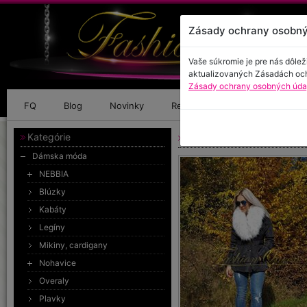
Zásady ochrany osobný
Vaše súkromie je pre nás dôlež
aktualizovaných Zásadách oc
Zásady ochrany osobných údaj
FQ
Blog
Novinky
Referencie
Kontakt
Kategórie
Čierna vetrovka s bielo
Dámska móda
NEBBIA
Blúzky
Kabáty
Legíny
Mikiny, cardigany
Nohavice
Overaly
Plavky