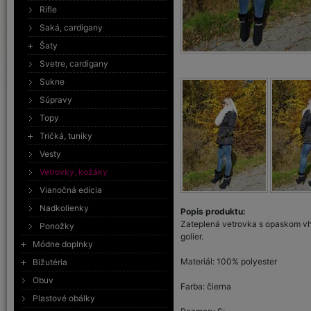
Rifle
Saká, cardigany
Šaty
Svetre, cardigany
Sukne
Súpravy
Topy
Tričká, tuniky
Vesty
Vetrovky, kožáky
Vianočná edícia
Nadkolienky
Popis produktu:
Zateplená vetrovka s opaskom vho
Ponožky
golier.
Módne doplnky
Materiál: 100% polyester
Bižutéria
Obuv
Farba: čierna
Plastové obálky