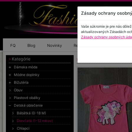
Zásady ochrany osobný
Vaše súkromie je pre nás dôlež
aktualizovaných Zásadách oc
Zásady ochrany osobných údaj
FQ
Blog
Novinky
Referencie
Kontakt
Kategórie
Blikajúce tričko
Dámska móda
Módne doplnky
Bižutéria
Obuv
Plastové obálky
Detské oblečenie
Bábätká (0-18 M)
Dievčatá (1-12 rokov)
Chlapci