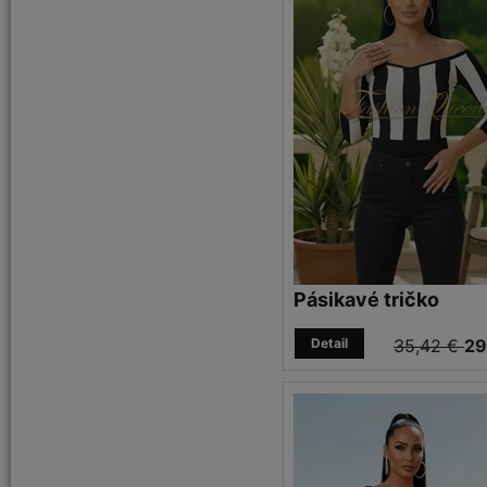
Pásikavé tričko
Detail
35,42 €
29