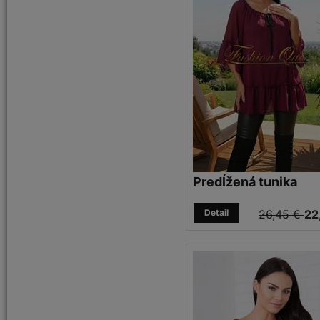
Predĺžená tunika
Detail
26,45 €
22