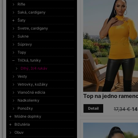
Rifle
Saká, cardigany
Šaty
Svetre, cardigany
Sukne
Súpravy
Topy
Tričká, tuniky
Dlhý, 3/4 rukáv
Vesty
Vetrovky, kožáky
Vianočná edícia
Top na jedno ramen
Nadkolienky
Ponožky
Detail
17,34 €
14
Módne doplnky
Bižutéria
Obuv