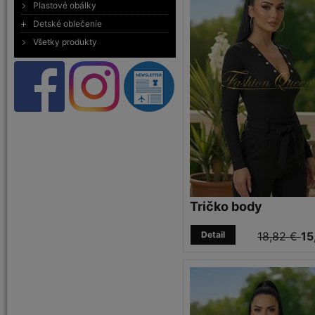
Plastové obálky
Detské oblečenie
Všetky produkty
Tričko body
Detail
18,82 €
15