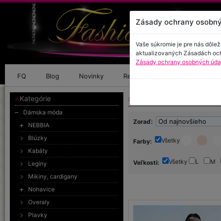
Zásady ochrany osobný
Vaše súkromie je pre nás dôlež
aktualizovaných Zásadách oc
Zásady ochrany osobných údaj
FQ
Blog
Novinky
Referencie
Kontakt
Kategórie
Dámska móda - Tričká, tu
Dámska móda
Zoraď:
NEBBIA
Blúzky
Všetky
Farby:
Kabáty
Všetky
L
M
Veľkosti:
Legíny
Mikiny, cardigany
Nohavice
Overaly
Plavky