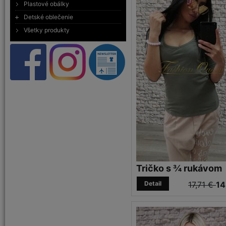
Plastové obálky
Detské oblečenie
Všetky produkty
Tričko s ¾ rukávom
Detail
17,71 €
14