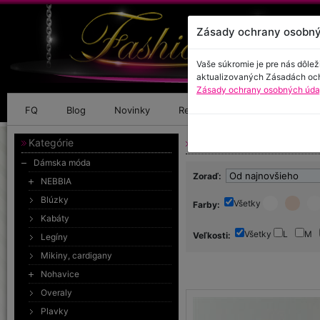
Zásady ochrany osobný
Vaše súkromie je pre nás dôlež
aktualizovaných Zásadách oc
Zásady ochrany osobných údaj
FQ
Blog
Novinky
Referencie
Kontakt
Kategórie
Dámska móda - Tričká, 
Dámska móda
Zoraď:
NEBBIA
Blúzky
Všetky
Farby:
Kabáty
Všetky
L
M
Veľkosti:
Legíny
Mikiny, cardigany
Nohavice
Overaly
Plavky