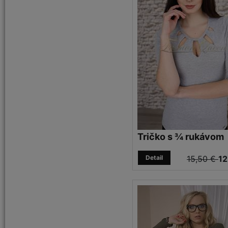
Tričko s ¾ rukávom
Detail
15,50 €
12