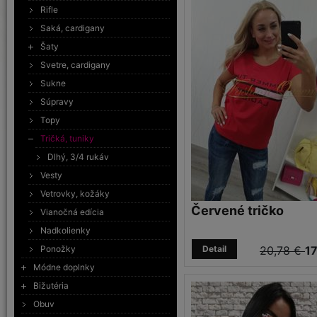
Rifle
Saká, cardigany
Šaty
Svetre, cardigany
Sukne
Súpravy
Topy
Tričká, tuniky
Dlhý, 3/4 rukáv
Vesty
Vetrovky, kožáky
Červené tričko
Vianočná edícia
Nadkolienky
Ponožky
Detail
20,78 €
17
Módne doplnky
Bižutéria
Obuv