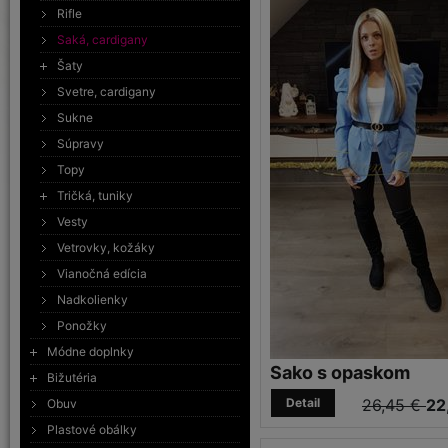
Rifle
Saká, cardigany
Šaty
Svetre, cardigany
Sukne
Súpravy
Topy
Tričká, tuniky
Vesty
Vetrovky, kožáky
Vianočná edícia
Nadkolienky
Ponožky
Módne doplnky
Sako s opaskom
Bižutéria
Detail
26,45 €
22
Obuv
Plastové obálky