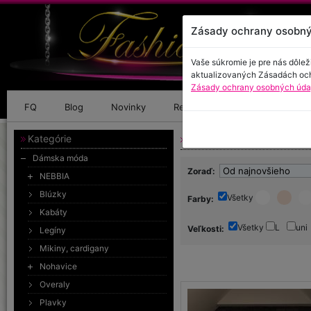
Zásady ochrany osobný
Vaše súkromie je pre nás dôlež
aktualizovaných Zásadách oc
Zásady ochrany osobných údaj
FQ
Blog
Novinky
Referencie
Kontakt
Kategórie
Dámska móda - Saká, c
Dámska móda
Zoraď:
NEBBIA
Blúzky
Všetky
Farby:
Kabáty
Všetky
L
uni
Veľkosti:
Legíny
Mikiny, cardigany
Nohavice
Overaly
Plavky