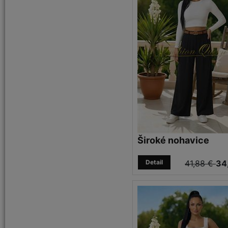
Široké nohavice
Detail
41,88 €
34