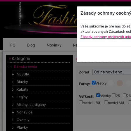
Zásady ochrany osobný
Vaše súkromie je pre nás dôlež
aktualizovaných Zásadách oc
Zásady ochrany osobných údaj
FQ
Blog
Novinky
Referencie
Kontakt
Kategórie
Dámska móda
Dámska móda
Zoraď:
NEBBIA
Blúzky
Všetky
Farby:
Kabáty
Všetky
25
26
Veľkosti:
Legíny
medzi L/XL
medzi M/L
Mikiny, cardigany
Nohavice
Overaly
Plavky