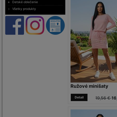
Detské oblečenie
Všetky produkty
Ružové minišaty
Detail
19,56 €
16