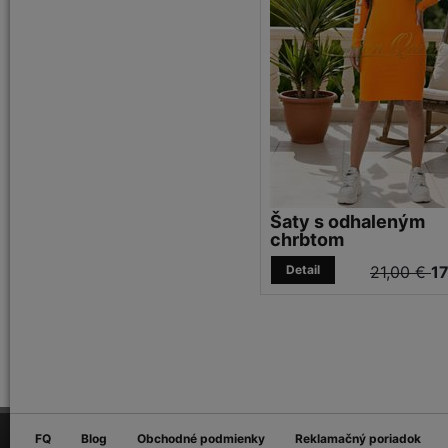
Šaty s odhaleným
chrbtom
Detail
21,00 €
17
FQ
Blog
Obchodné podmienky
Reklamačný poriadok