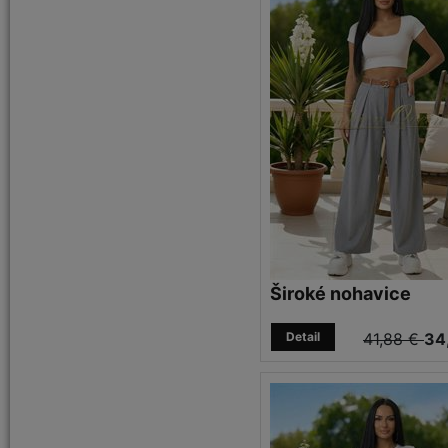
Široké nohavice
Detail
41,88 €
34