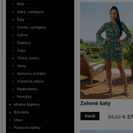
Rifle
Saká, cardigany
Šaty
Svetre, cardigany
Sukne
Súpravy
Topy
Tričká, tuniky
Vesty
Vetrovky, kožáky
Vianočná edícia
Nadkolienky
Ponožky
Zelené šaty
Módne doplnky
Bižutéria
Detail
33,22 €
27
Obuv
Plastové obálky